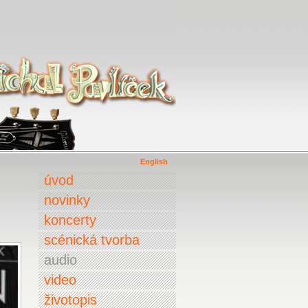
English
úvod
novinky
koncerty
scénická tvorba
audio
video
životopis