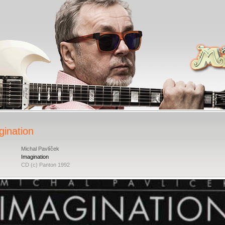
gination
Michal Pavlíček
Imagination
CD (c) Panton 1992