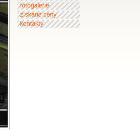
fotogalerie
získané ceny
kontakty