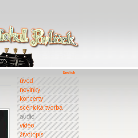
English
úvod
novinky
koncerty
scénická tvorba
audio
video
životopis