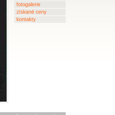
fotogalerie
získané ceny
kontakty