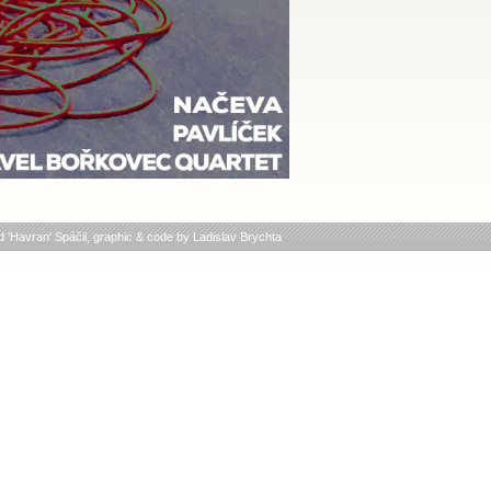
d 'Havran' Spáčil
, graphic & code by
Ladislav Brychta