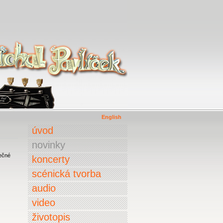
English
úvod
novinky
lečné
koncerty
scénická tvorba
audio
video
životopis