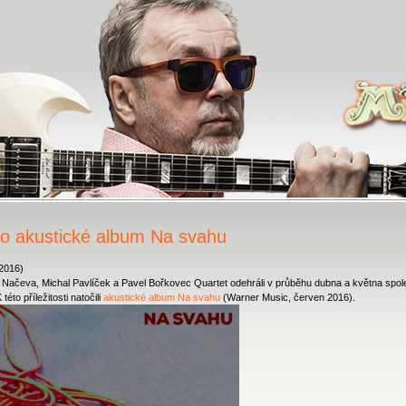
lo akustické album Na svahu
.2016)
 Načeva, Michal Pavlíček a Pavel Bořkovec Quartet odehráli v průběhu dubna a května spo
 této příležitosti natočili
akustické album Na svahu
(Warner Music, červen 2016).