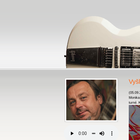
Vyš
(05.09
Monika
turné. K