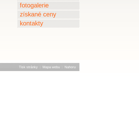
fotogalerie
získané ceny
kontakty
Tisk stránky
|
Mapa webu
|
Nahoru