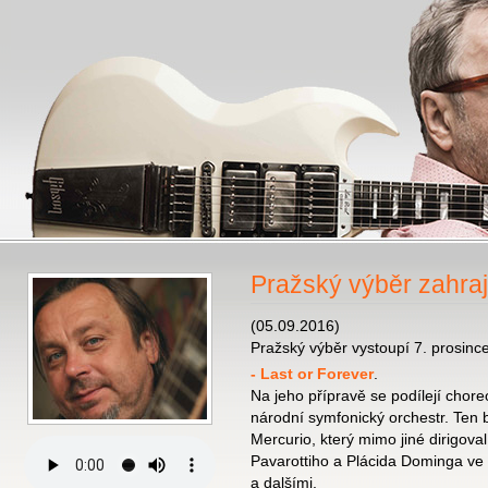
Pražský výběr zahra
(05.09.2016)
Pražský výběr vystoupí 7. prosinc
- Last or Forever
.
Na jeho přípravě se podílejí chor
národní symfonický orchestr. Ten 
Mercurio, který mimo jiné dirigova
Pavarottiho a Plácida Dominga ve
a dalšími.