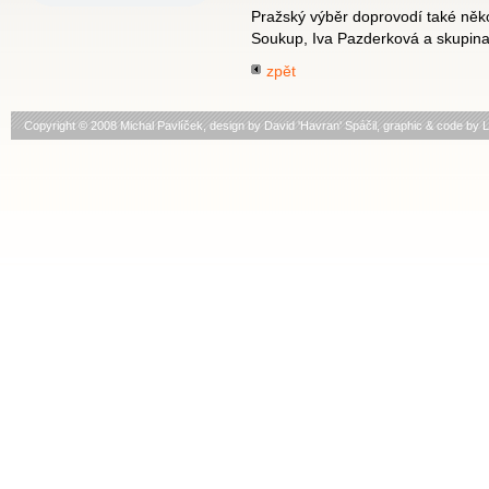
Pražský výběr doprovodí také někol
Soukup, Iva Pazderková a skupin
zpět
Copyright © 2008 Michal Pavlíček, design by
David 'Havran' Spáčil
, graphic & code by
L