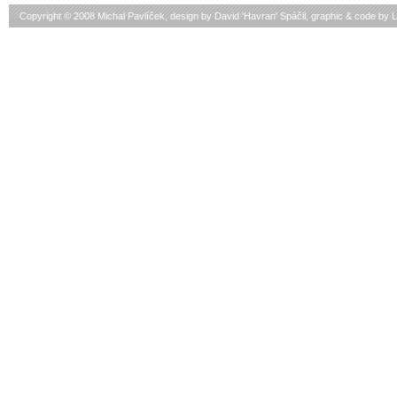
Copyright © 2008 Michal Pavlíček, design by
David 'Havran' Spáčil
, graphic & code by
L