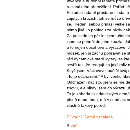
Invence a hudební témata přicház
racionálního přemýšlení. Pořád ně
Pokud skladatel přestane hledat a 
zajetých kruzích, tak se může dřív
se. Hledání sebou přináší velké ša
mimo jiné i o pohledu za nikdy nek
Za posledních pár let jsem ušel da
jsem se ponořil do jeho kouzla. Ja
a to nejen obsahové a výrazové. J
mozek, jen si začnu pohrávat se s
rád dynamické staré kytary, ze kt
sevřít tak, že reagují na jakékoli
Když jsem Václavovi pouštěl svůj s
„To je odcházení.” A byl venku hlav
Odcházení načisto, jsem se mé dem
znovu, ale nikdy jsem do výrazu u
To je záhada skladatelských demáčů
píseň nebo téma, má v sobě asi nej
vlastně takový porod.
Původní "Země vzdálené"
zpět